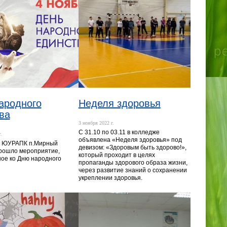
ародного
Неделя здоровья
ва
3 ноября 2022 г.
С 31.10 по 03.11 в колледже
.
объявлена «Неделя здоровья» под
е ЮУРАПК п.Мирный
девизом: «Здоровым быть здорово!»,
 прошло мероприятие,
который проходит в целях
ое ко Дню народного
пропаганды здорового образа жизни,
через развитие знаний о сохранении
укреплении здоровья.