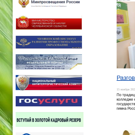
Разго
15 ноября 202
По традиц
колледже 
государст
гимна Рос