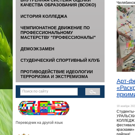
Челябинск
КАЧЕСТВА ОБРАЗОВАНИЯ (ВСОКО)
ИСТОРИЯ КОЛЛЕДЖА
ЧЕМПИОНАТНОЕ ДВИЖЕНИЕ ПО
ПРОФЕССИОНАЛЬНОМУ
МАСТЕРСТВУ "ПРОФЕССИОНАЛЫ"
ДЕМОЭКЗАМЕН
СТУДЕНЧЕСКИЙ СПОРТИВНЫЙ КЛУБ
ПРОТИВОДЕЙСТВИЕ ИДЕОЛОГИИ
ТЕРРОРИЗМА И ЭКСТРЕМИЗМА
Арт-ф
«Раск
ярким
18 ноября 202
Студенты
УРАЛЬСК
КОЛЛЕДЖ п
Переводчик на другой язык
фестивале
красками»
района!