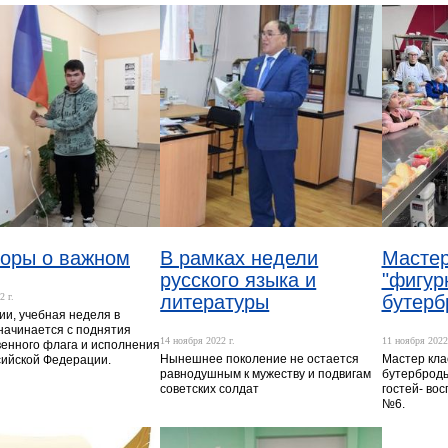
воры о важном
В рамках недели
Мастер
русского языка и
"фигур
2 г.
литературы
бутерб
ии, учебная неделя в
начинается с поднятия
14 ноября 2022 г.
11 ноября 2022 
венного флага и исполнения
Нынешнее поколение не остается
Мастер кла
сийской Федерации.
равнодушным к мужеству и подвигам
бутерброды
советских солдат
гостей- во
№6.