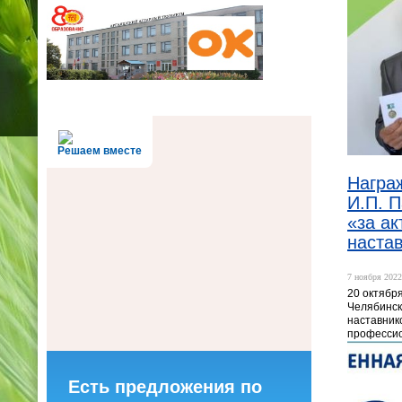
Решаем вместе
Награ
И.П. 
«за ак
наста
7 ноября 2022
20 октября
Челябинск
наставник
профессио
Есть предложения по