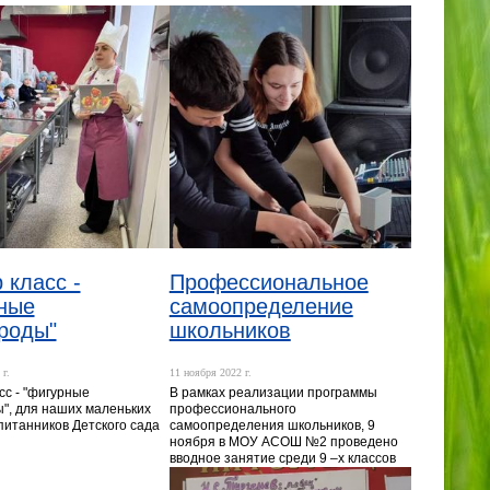
 класс -
Профессиональное
ные
самоопределение
роды"
школьников
г.
11 ноября 2022 г.
сс - "фигурные
В рамках реализации программы
", для наших маленьких
профессионального
спитанников Детского сада
самоопределения школьников, 9
ноября в МОУ АСОШ №2 проведено
вводное занятие среди 9 –х классов