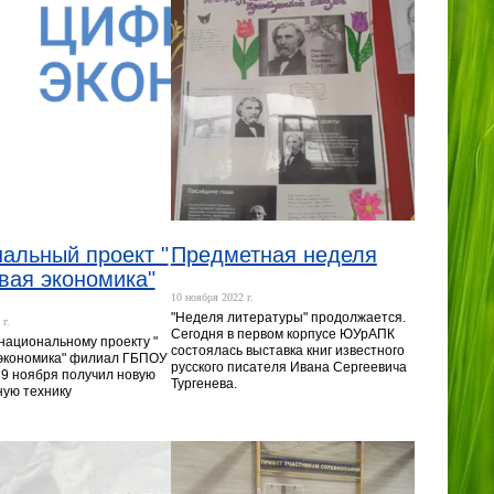
альный проект "
Предметная неделя
ая экономика"
10 ноября 2022 г.
"Неделя литературы" продолжается.
г.
Сегодня в первом корпусе ЮУрАПК
национальному проекту "
состоялась выставка книг известного
экономика" филиал ГБПОУ
русского писателя Ивана Сергеевича
9 ноября получил новую
Тургенева.
ую технику