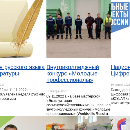
я русского языка
Внутриколледжный
Национ
ературы
конкурс «Молодые
Цифров
профессионалы»
2 г.
10 ноября 2022 
22 по 11.11.2022 г в
Благодаря 
10 ноября 2022 г.
объявлена неделя русского
Цифровая 
09.11.2022 г. на базе мастерской
итературы
«ЮУрАПК» 
«Эксплуатация
компьютерн
сельскохозяйственных машин прошел
внутриколледжный конкурс «Молодые
профессионалы» (Worldskills Russia)