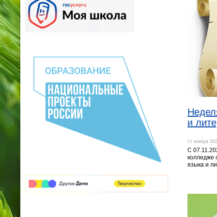
Недел
и лит
11 ноября 202
С 07.11.20
колледже 
языка и л