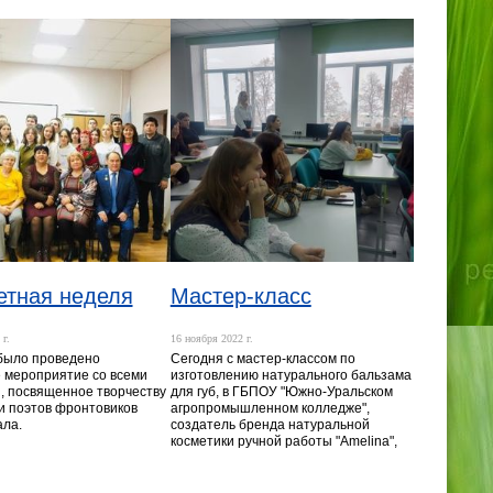
тная неделя
Мастер-класс
г.
16 ноября 2022 г.
было проведено
Сегодня с мастер-классом по
 мероприятие со всеми
изготовлению натурального бальзама
 посвященное творчеству
для губ, в ГБПОУ "Южно-Уральском
и поэтов фронтовиков
агропромышленном колледже",
ла.
создатель бренда натуральной
косметики ручной работы "Amelina",