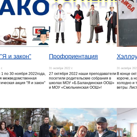
"Я и закон"
Профориентация
Хэлло
 г.
31 октября 2022 г.
31 октября 2022
 1 по 30 ноября 2022года,
27 октября 2022 наши преподаватели
В конце ок
я межведомственная
посетили родительские собрания в
короче, а 
ическая акция "Я и закон"
школах МОУ «Б.Баландинская ООШ»
холодно и 
и МОУ «Смольнинская ООШ»!
ветры. Лис