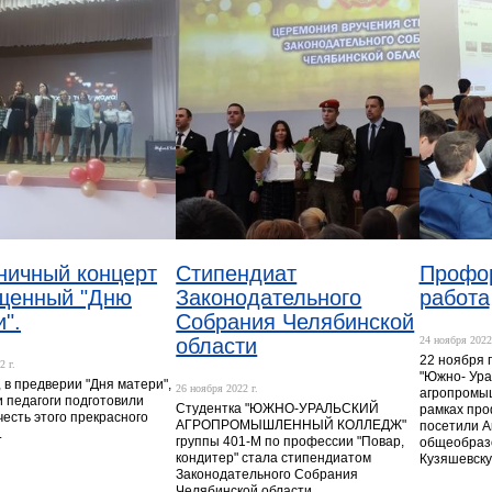
ничный концерт
Стипендиат
Профо
щенный "Дню
Законодательного
работа
".
Собрания Челябинской
области
24 ноября 2022 
22 ноября
2 г.
"Южно- Ура
 в предверии "Дня матери",
26 ноября 2022 г.
агропромыш
и педагоги подготовили
Студентка "ЮЖНО-УРАЛЬСКИЙ
рамках пр
честь этого прекрасного
АГРОПРОМЫШЛЕННЫЙ КОЛЛЕДЖ"
посетили 
.
группы 401-М по профессии "Повар,
общеобраз
кондитер" стала стипендиатом
Кузяшевску
Законодательного Собрания
Челябинской области