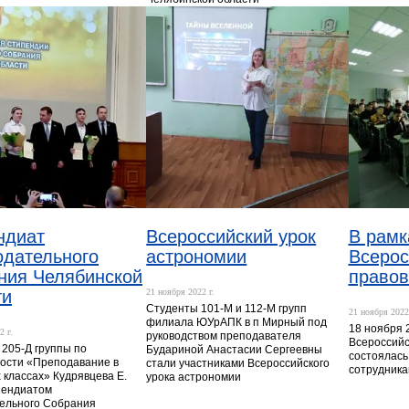
ндиат
Всероссийский урок
В рамк
одательного
астрономии
Всерос
ния Челябинской
право
ти
21 ноября 2022 г.
Студенты 101-М и 112-М групп
21 ноября 2022 
филиала ЮУрАПК в п Мирный под
18 ноября 2
2 г.
руководством преподавателя
Всероссийс
 205-Д группы по
Будариной Анастасии Сергеевны
состоялась
ости «Преподавание в
стали участниками Всероссийского
сотрудника
 классах» Кудрявцева Е.
урока астрономии
пендиатом
ельного Собрания