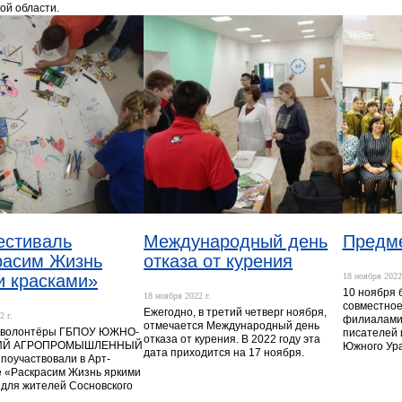
ой области.
естиваль
Международный день
Предме
расим Жизнь
отказа от курения
и красками»
18 ноября 2022 
10 ноября 
18 ноября 2022 г.
совместное
Ежегодно, в третий четверг ноября,
2 г.
филиалами,
отмечается Международный день
-волонтёры ГБПОУ ЮЖНО-
писателей 
отказа от курения. В 2022 году эта
ИЙ АГРОПРОМЫШЛЕННЫЙ
Южного Ура
дата приходится на 17 ноября.
оучаствовали в Арт-
 «Раскрасим Жизнь яркими
 для жителей Сосновского