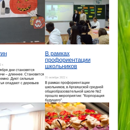
уин
В рамках
профориентации
 г.
школьников
тября дни становятся
ночи – длиннее. Становится
31 октября 2022 г.
темно. Дуют сильные
В рамках профориентации
тья опадают с деревьев
школьников, в Аргаяшской средней
общеобразовательной школе №2
прошло мероприятие: "Корпорация
будущего".