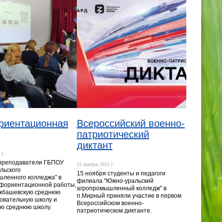
риентационная
Всероссийский военно-
патриотический
диктант
г.
 преподаватели ГБПОУ
22 ноября 2022 г.
льского
15 ноября студенты и педагоги
ленного колледжа" в
филиала "Южно-уральский
офориентационной работы,
агропромышленный колледж" в
Акбашевскую среднюю
п.Мирный приняли участие в первом
овательную школу и
Всероссийском военно-
ю среднюю школу.
патриотическом диктанте.