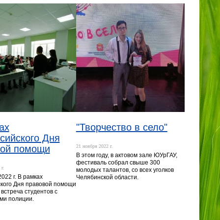
ах
"Творчество в село"
сийского Дня
вой помощи
21 ноября 2022 г.
В этом году, в актовом зале ЮУрГАУ,
фестиваль собрал свыше 300
г.
молодых талантов, со всех уголков
022 г. В рамках
Челябинской области.
кого Дня правовой помощи
 встреча студентов с
ми полиции.