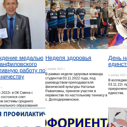
ждение медалью
Неделя здоровья
День н
Панфиловского
единст
тивную работу по
5 ноября 2022 г.
В рамках недели здоровья команда
вничеству
5 ноября 2022 г
студентов 03.11.2022 года, под
В колледж
руководством преподавателя
03.11.22г.
физической культуры Натальи
 г.
приуроченн
Ражаповны, приняли участие в
 2022г. в ОК Смена г.
единства.
первенстве по настольному теннису в
 состоялся слет
с. Долгодеревенское.
ов системы среднего
нального образования