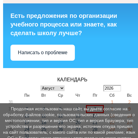
Есть предложения по организации
учебного процесса или знаете, как
сделать школу лучше?
Написать о проблеме
КАЛЕНДАРЬ
Пн
Вт
Ср
Чт
Пт
Сб
Вс
1
2
31
3
4
5
6
7
8
9
Продолжая использовать наш сайт, вы даете согласие на
32
обработку файлов cookie, пользовательских данных (сведения о
10
11
12
13
14
15
16
33
местоположении; тип и версия ОС; тип и версия Браузера; тип
17
18
19
20
21
22
23
34
устройства и разрешение его экрана; источник откуда пришел
24
25
26
27
28
29
30
35
на сайт пользователь; с какого сайта или по какой рекламе; язык
31
36