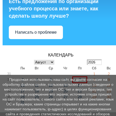
Есть предложения по организации
учебного процесса или знаете, как
сделать школу лучше?
Написать о проблеме
КАЛЕНДАРЬ
Пн
Вт
Ср
Чт
Пт
Сб
Вс
1
2
31
3
4
5
6
7
8
9
Продолжая использовать наш сайт, вы даете согласие на
32
обработку файлов cookie, пользовательских данных (сведения о
10
11
12
13
14
15
16
33
местоположении; тип и версия ОС; тип и версия Браузера; тип
17
18
19
20
21
22
23
34
устройства и разрешение его экрана; источник откуда пришел
24
25
26
27
28
29
30
35
на сайт пользователь; с какого сайта или по какой рекламе; язык
31
36
ОС и Браузера; какие страницы открывает и на какие кнопки
нажимает пользователь; ip-адрес) в целях функционирования
сайта и проведения статистических исследований и обзоров.