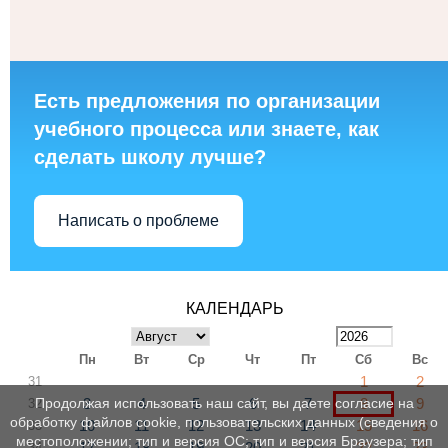
Есть предложения по организации
учебного процесса или знаете, как
сделать школу лучше?
Написать о проблеме
КАЛЕНДАРЬ
Пн
Вт
Ср
Чт
Пт
Сб
Вс
1
2
31
Продолжая использовать наш сайт, вы даете согласие на
3
4
5
6
7
8
9
32
обработку файлов cookie, пользовательских данных (сведения о
10
11
12
13
14
15
16
33
местоположении; тип и версия ОС; тип и версия Браузера; тип
17
18
19
20
21
22
23
34