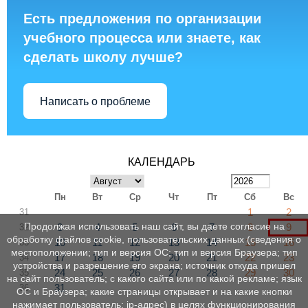
Есть предложения по организации
учебного процесса или знаете, как
сделать школу лучше?
Написать о проблеме
КАЛЕНДАРЬ
Пн
Вт
Ср
Чт
Пт
Сб
Вс
1
2
31
Продолжая использовать наш сайт, вы даете согласие на
3
4
5
6
7
8
9
32
обработку файлов cookie, пользовательских данных (сведения о
10
11
12
13
14
15
16
33
местоположении; тип и версия ОС; тип и версия Браузера; тип
17
18
19
20
21
22
23
34
устройства и разрешение его экрана; источник откуда пришел
24
25
26
27
28
29
30
35
на сайт пользователь; с какого сайта или по какой рекламе; язык
31
36
ОС и Браузера; какие страницы открывает и на какие кнопки
нажимает пользователь; ip-адрес) в целях функционирования