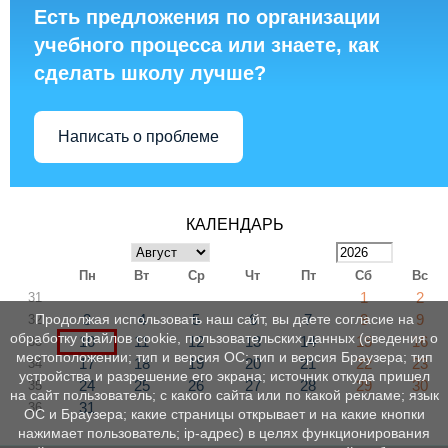
Есть предложения по организации
учебного процесса или знаете, как
сделать школу лучше?
Написать о проблеме
КАЛЕНДАРЬ
Пн
Вт
Ср
Чт
Пт
Сб
Вс
1
2
31
3
4
5
6
7
8
9
Продолжая использовать наш сайт, вы даете согласие на
32
обработку файлов cookie, пользовательских данных (сведения о
10
11
12
13
14
15
16
33
местоположении; тип и версия ОС; тип и версия Браузера; тип
17
18
19
20
21
22
23
34
устройства и разрешение его экрана; источник откуда пришел
24
25
26
27
28
29
30
35
на сайт пользователь; с какого сайта или по какой рекламе; язык
31
36
ОС и Браузера; какие страницы открывает и на какие кнопки
нажимает пользователь; ip-адрес) в целях функционирования