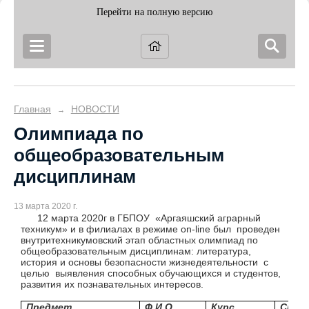
Перейти на полную версию
Главная
НОВОСТИ
→
Олимпиада по
общеобразовательным
дисциплинам
13 марта 2020 г.
12 марта 2020г
в ГБПОУ «Аргаяшский аграрный
техникум»
и в филиалах в режиме on-line
был проведен
внутритехникумовский этап областных олимпиад
по
общеобразовательным дисциплинам:
литература,
история и
основы безопасности жизнедеятельности с
целью выявления способных обучающихся и студентов,
развития их познавательных интересов.
Предмет
Ф.И.О.
Курс,
Спец