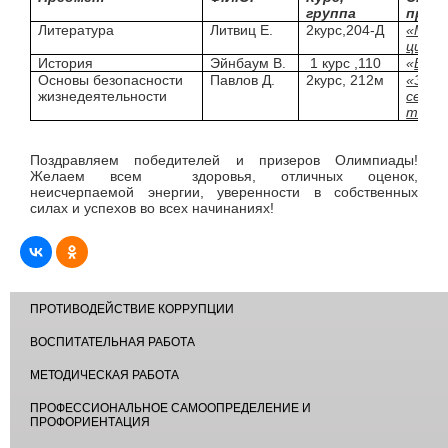
группа
проф
Литература
Литвиц Е.
2курс,204-Д
«Маст
цифро
История
Эйнбаум В.
1 курс ,110
«
Вете
Основы безопасности
Павлов Д.
2курс, 212м
«Эксп
жизнедеятельности
сельс
техни
Поздравляем победителей и призеров Олимпиады!
Желаем всем здоровья, отличных оценок,
неисчерпаемой энергии, уверенности в собственных
силах и успехов во всех начинаниях!
ПРОТИВОДЕЙСТВИЕ КОРРУПЦИИ
ВОСПИТАТЕЛЬНАЯ РАБОТА
МЕТОДИЧЕСКАЯ РАБОТА
ПРОФЕССИОНАЛЬНОЕ САМООПРЕДЕЛЕНИЕ И
ПРОФОРИЕНТАЦИЯ