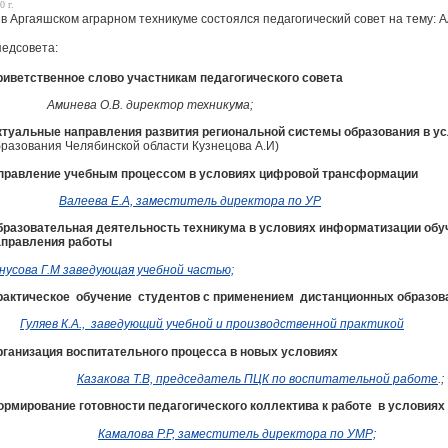
0 г.
 в Аргаяшском аграрном техникуме состоялся педагогический совет на тему:
А
педсовета:
риветственное слово участникам педагогического совета
минева О.В. директор техникума;
ктуальные направления развития региональной системы образования в 
разования Челябинской области Кузнецова А.И)
правление учебным процессом в условиях цифровой трансформации
Валеева Е.А, заместитель директора по УР
разовательная деятельность техникума в условиях информатизации обучен
аправления работы
усова Г.М заведующая учебной частью;
рактическое обучение студентов с применением дистанционных образов
Гуляев К.А., заведующий учебной и производственной практикой
рганизация воспитательного процесса в новых условиях
Казакова Т.В, председатель ПЦК по воспитательной работе
.;
ормирование готовности педагогического коллектива к работ
Камалова Р.Р, заместитель директора по УМР;