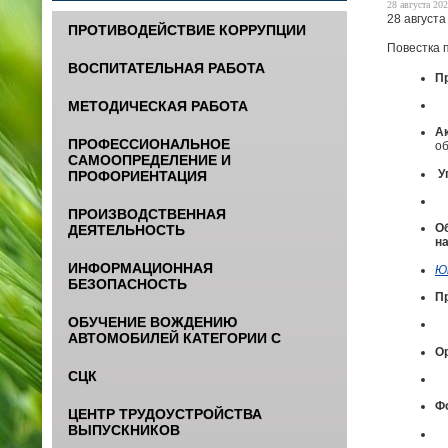
28 августа 202
28 августа
ПРОТИВОДЕЙСТВИЕ КОРРУПЦИИ
Повестка 
ВОСПИТАТЕЛЬНАЯ РАБОТА
П
МЕТОДИЧЕСКАЯ РАБОТА
А
А
ПРОФЕССИОНАЛЬНОЕ
об
САМООПРЕДЕЛЕНИЕ И
У
ПРОФОРИЕНТАЦИЯ
ПРОИЗВОДСТВЕННАЯ
Об
ДЕЯТЕЛЬНОСТЬ
н
ИНФОРМАЦИОННАЯ
Юн
БЕЗОПАСНОСТЬ
П
ОБУЧЕНИЕ ВОЖДЕНИЮ
АВТОМОБИЛЕЙ КАТЕГОРИИ С
О
СЦК
Ф
ЦЕНТР ТРУДОУСТРОЙСТВА
ВЫПУСКНИКОВ