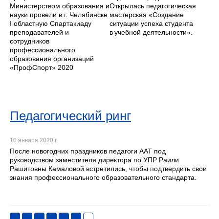
Министерством образования и
Открылась педагогическая
науки провели в г. Челябинске
мастерская «Создание
I областную Спартакиаду
ситуации успеха студента
преподавателей и
в учебной деятельности».
сотрудников
профессионального
образования организаций
«ПрофСпорт» 2020
Педагогический ринг
10 января 2020 г.
После новогодних праздников педагоги ААТ под
руководством заместителя директора по УПР Раили
Рашитовны Камаловой встретились, чтобы подтвердить свои
знания профессионального образовательного стандарта.