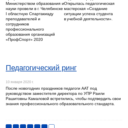
Министерством образования и
Открылась педагогическая
науки провели в г. Челябинске
мастерская «Создание
I областную Спартакиаду
ситуации успеха студента
преподавателей и
в учебной деятельности».
сотрудников
профессионального
образования организаций
«ПрофСпорт» 2020
Педагогический ринг
10 января 2020 г.
После новогодних праздников педагоги ААТ под
руководством заместителя директора по УПР Раили
Рашитовны Камаловой встретились, чтобы подтвердить свои
знания профессионального образовательного стандарта.