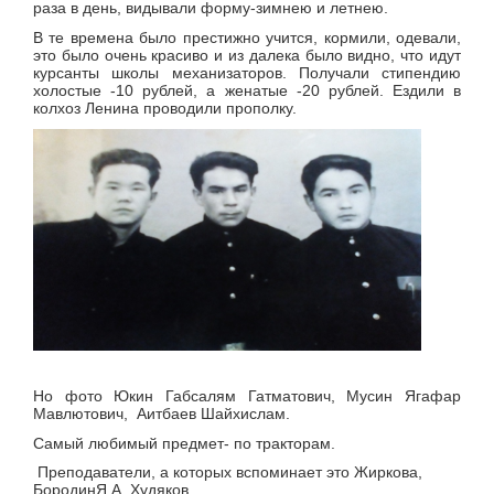
раза в день, видывали форму-зимнею и летнею.
В те времена было престижно учится, кормили, одевали,
это было очень красиво и из далека было видно, что идут
курсанты школы механизаторов. Получали стипендию
холостые -10 рублей, а женатые -20 рублей. Ездили в
колхоз Ленина проводили прополку.
Но фото Юкин Габсалям Гатматович, Мусин Ягафар
Мавлютович, Аитбаев Шайхислам.
Самый любимый предмет- по тракторам.
Преподаватели, а которых вспоминает это Жиркова,
БородинЯ.А, Худяков,