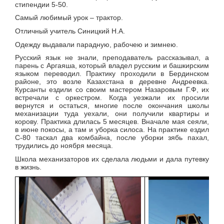
стипендии 5-50.
Самый любимый урок – трактор.
Отличный учитель Синицкий Н.А.
Одежду выдавали парадную, рабочею и зимнею.
Русский язык не знали, преподаватель рассказывал, а
парень с Аргаяша, который владел русским и башкирским
языком переводил. Практику проходили в Бердинском
районе, это возле Казахстана в деревне Андреевка.
Курсанты ездили со своим мастером Назаровым Г.Ф, их
встречали с оркестром. Когда уезжали их просили
вернутся и остаться, многие после окончания школы
механизации туда уехали, они получили квартиры и
корову. Практика длилась 5 месяцев. Вначале мая сеяли,
в июне покосы, а там и уборка силоса. На практике ездил
С-80 таскал два комбайна, после уборки зябь пахал,
трудились до ноября месяца.
Школа механизаторов их сделала людьми и дала путевку
в жизнь.