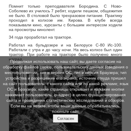
Помнит только преподавателя Бородина. С Ново-
Соболево их училось 7 ребят, ходили пешком, общежития
не было. В столовой было трехразовое питание. Практику
проходил в колхозе им. Кирова. В клубе всегда
показывали кино, курсанты с большим интересом ходили
на просмотры кинолент.
34 года проработал на тракторе.
Работал на бульдозере и на Белорусе С-80 Ис-100.
Работали с утра и до часу ночи. На весь колхоз был один
трактор. При работе на тракторе было получено много
наград.
Продолжая использовать наш сайт, вы даете согласие на
обработку файлов cookie, пользовательских данных (сведения о
местоположении; тип и версия ОС; тип и версия Браузера; тип
устройства и разрешение его экрана; источник откуда пришел
на сайт пользователь; с какого сайта или по какой рекламе; язык
ОС и Браузера; какие страницы открывает и на какие кнопки
нажимает пользователь; ip-адрес) в целях функционирования
сайта и проведения статистических исследований и обзоров.
Если вы не хотите, чтобы ваши данные обрабатывались,
покиньте сайт.
Согласен