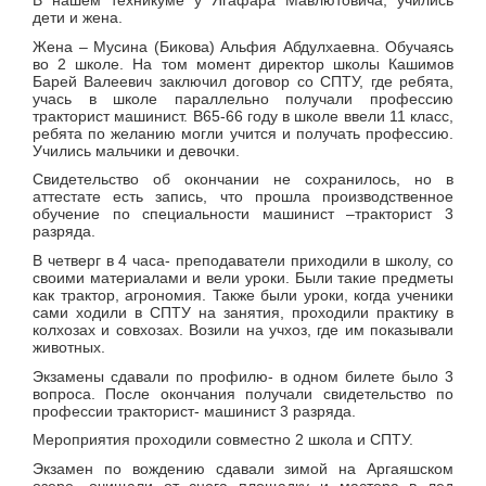
В нашем техникуме у Ягафара Мавлютовича, учились
дети и жена.
Жена – Мусина (Бикова) Альфия Абдулхаевна. Обучаясь
во 2 школе. На том момент директор школы Кашимов
Барей Валеевич заключил договор со СПТУ, где ребята,
учась в школе параллельно получали профессию
тракторист машинист. В65-66 году в школе ввели 11 класс,
ребята по желанию могли учится и получать профессию.
Учились мальчики и девочки.
Свидетельство об окончании не сохранилось, но в
аттестате есть запись, что прошла производственное
обучение по специальности машинист –тракторист 3
разряда.
В четверг в 4 часа- преподаватели приходили в школу, со
своими материалами и вели уроки. Были такие предметы
как трактор, агрономия. Также были уроки, когда ученики
сами ходили в СПТУ на занятия, проходили практику в
колхозах и совхозах. Возили на учхоз, где им показывали
животных.
Экзамены сдавали по профилю- в одном билете было 3
вопроса. После окончания получали свидетельство по
профессии тракторист- машинист 3 разряда.
Мероприятия проходили совместно 2 школа и СПТУ.
Экзамен по вождению сдавали зимой на Аргаяшском