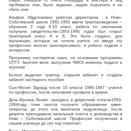
озере, очищали от снега площадку и мастера в лед
пробивали лом, было задание -задам подъехать и не
сбить лом.
Альфия Абдулхаевна работая директором в Ново-
Соболевской школе 1992-1993 ввела трактороведение –
обучение 2 года 9-10 класс, ребята по окончанию
получали свидетельство.1993-1995 годах был открыт
тракторный класс А и Б. Это было создано, для
мальчишек, которые не хотели учится, но введя эту
профессию многих заинтересовало, и ребята ходили с
интересом.
Программу составляли сами, на основании программы
СПТУ. Занятия вели: выпускник ЧМСК инженер педагог и
агроном.
Колхоз выделил трактор, открыли кабинет и создали
кабинет наглядного пособия.
Сын-Мусин Эдуард после 10 класса 1986-1987 –учился
по профессии, после окончания призвали в армию.
Дочь-Мусина Лилия- находясь в декретном отпуске1993-
1994году, тоже смогла получить образование швея-
оператор, до этого она закончила педучилище, после
декрета преподавала начальные класса и домоводства в
Ново – Соболевской школе. Профессия полученная в
нашем училище до сих пор помогает.
Внук- Мухаметшин Азат –учится заочно в этом году