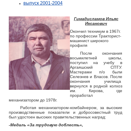
выпуск 2001-2004
Гимадисламов Ильяс
Иксанович
Окончил техникум в 1967г.
по профессии Тракторист-
машинист широкого
профиля
После окончания
восьмилетней школы,
поступил на учебу в
Аргаяшский СПТУ.
Мастерами п/о были
Селезнев и Власов. После
окончания училища
вернулся в родной колхоз
им. Кирова, где
проработал
механизатором до 1978г.
Работая механизатором-комбайнером, за высокие
производственные показатели и добросовестный труд
был удостоен высоких правительственных наград:
-Медаль «За трудовую доблесть»,