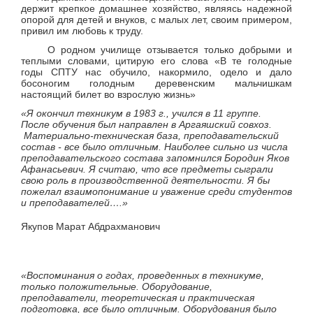
держит крепкое домашнее хозяйство, являясь надежной
опорой для детей и внуков, с малых лет, своим примером,
привил им любовь к труду.
О родном училище отзывается только добрыми и
теплыми словами, цитирую его слова «В те голодные
годы СПТУ нас обучило, накормило, одело и дало
босоногим голодным деревенским мальчишкам
настоящий билет во взрослую жизнь»
«Я окончил техникум в 1983 г., учился в 11 группе.
После обучения был направлен в Аргаяшский совхоз.
Материально-техническая база, преподавательский
состав - все было отличным. Наиболее сильно из числа
преподавательского состава запомнился Бородин Яков
Афанасьевич. Я считаю, что все предметы сыграли
свою роль в производственной деятельности. Я бы
пожелал взаимопонимание и уважение среди студентов
и преподавателей….»
Якупов Марат Абдрахманович
«Воспоминания о годах, проведенных в техникуме,
только положительные. Оборудование,
преподаватели, теоретическая и практическая
подготовка, все было отличным. Оборудования было