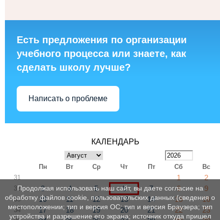
Есть предложения по организации
учебного процесса или знаете, как
сделать школу лучше?
Написать о проблеме
КАЛЕНДАРЬ
Пн
Вт
Ср
Чт
Пт
Сб
Вс
1
2
31
3
4
5
6
7
8
9
Продолжая использовать наш сайт, вы даете согласие на
32
обработку файлов cookie, пользовательских данных (сведения о
10
11
12
13
14
15
16
33
местоположении; тип и версия ОС; тип и версия Браузера; тип
17
18
19
20
21
22
23
34
устройства и разрешение его экрана; источник откуда пришел