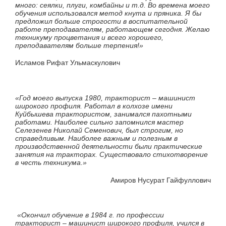
много: сеялки, плуги, комбайны и т.д. Во времена моего
обучения использовался метод кнута и пряника. Я бы
предложил больше строгости в воспитательной
работе преподавателям, работающем сегодня. Желаю
техникуму процветания и всего хорошего,
преподавателям больше терпения!»
Исламов Рифат Ульмаскулович
«Год моего выпуска 1980, тракторист – машинист
широкого профиля. Работал в колхозе имени
Куйбышева трактористом, занимался пахотными
работами. Наиболее сильно запомнился мастер
Селезенев Николай Семенович, был строгим, но
справедливым. Наиболее важным и полезным в
производственной деятельности были практические
занятия на тракторах. Существовало стихотворение
в честь техникума.»
Амиров Нусурат Гайфуллович
«Окончил обучение в 1984 г. по профессии
тракторист – машинист широкого профиля, учился в