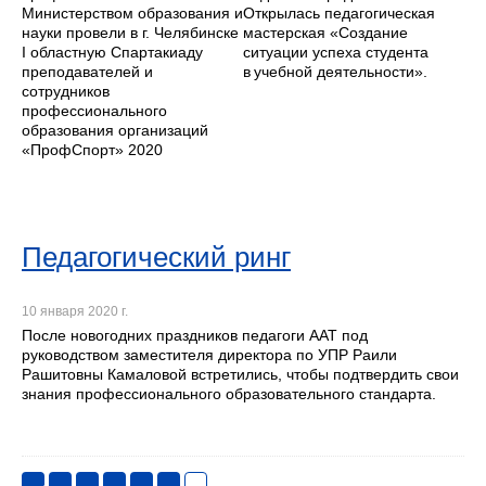
Министерством образования и
Открылась педагогическая
науки провели в г. Челябинске
мастерская «Создание
I областную Спартакиаду
ситуации успеха студента
преподавателей и
в учебной деятельности».
сотрудников
профессионального
образования организаций
«ПрофСпорт» 2020
Педагогический ринг
10 января 2020 г.
После новогодних праздников педагоги ААТ под
руководством заместителя директора по УПР Раили
Рашитовны Камаловой встретились, чтобы подтвердить свои
знания профессионального образовательного стандарта.