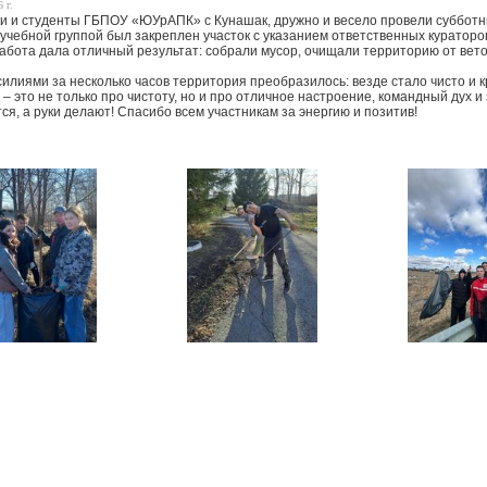
 г.
и и студенты ГБПОУ «ЮУрАПК» с Кунашак, дружно и весело провели субботни
 учебной группой был закреплен участок с указанием ответственных кураторо
абота дала отличный результат: собрали мусор, очищали территорию от вето
илиями за несколько часов территория преобразилось: везде стало чисто и к
– это не только про чистоту, но и про отличное настроение, командный дух и 
ся, а руки делают! Спасибо всем участникам за энергию и позитив!