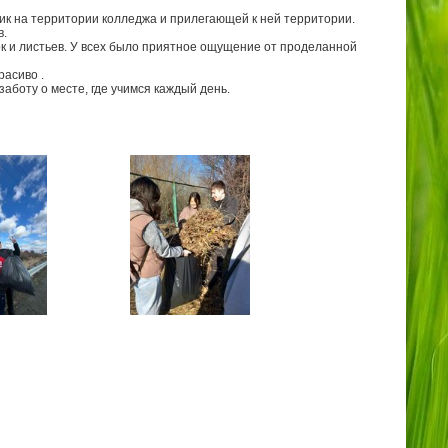
к на территории колледжа и прилегающей к ней территории.
в.
к и листьев. У всех было приятное ощущение от проделанной
расиво .
заботу о месте, где учимся каждый день.