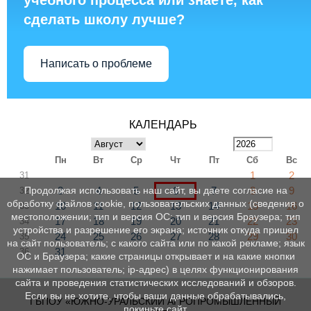
сделать школу лучше?
Написать о проблеме
КАЛЕНДАРЬ
Пн
Вт
Ср
Чт
Пт
Сб
Вс
1
2
31
3
4
5
6
7
8
9
Продолжая использовать наш сайт, вы даете согласие на
32
обработку файлов cookie, пользовательских данных (сведения о
10
11
12
13
14
15
16
33
местоположении; тип и версия ОС; тип и версия Браузера; тип
17
18
19
20
21
22
23
34
устройства и разрешение его экрана; источник откуда пришел
24
25
26
27
28
29
30
35
на сайт пользователь; с какого сайта или по какой рекламе; язык
31
36
ОС и Браузера; какие страницы открывает и на какие кнопки
нажимает пользователь; ip-адрес) в целях функционирования
сайта и проведения статистических исследований и обзоров.
Если вы не хотите, чтобы ваши данные обрабатывались,
ГБПОУ «ЮЖНО-УРАЛЬСКИЙ АГРОПРОМЫШЛЕННЫЙ
покиньте сайт.