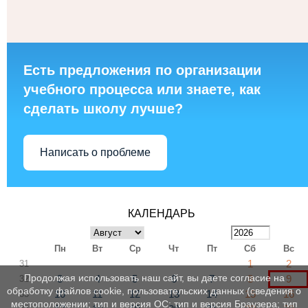
Есть предложения по организации
учебного процесса или знаете, как
сделать школу лучше?
Написать о проблеме
КАЛЕНДАРЬ
Пн
Вт
Ср
Чт
Пт
Сб
Вс
1
2
31
Продолжая использовать наш сайт, вы даете согласие на
3
4
5
6
7
8
9
32
обработку файлов cookie, пользовательских данных (сведения о
10
11
12
13
14
15
16
33
местоположении; тип и версия ОС; тип и версия Браузера; тип