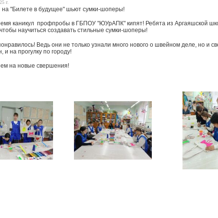
25 г.
 на "Билете в будущее" шьют сумки-шоперы!
ремя каникул профпробы в ГБПОУ "ЮУрАПК" кипят! Ребята из Аргаяшской шк
 чтобы научиться создавать стильные сумки-шоперы!
онравилось! Ведь они не только узнали много нового о швейном деле, но и с
н, и на прогулку по городу!
ем на новые свершения!