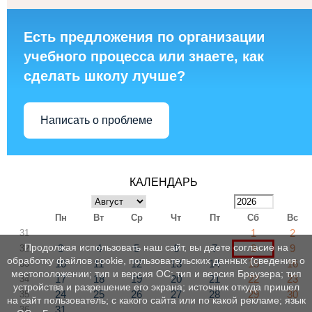
Есть предложения по организации
учебного процесса или знаете, как
сделать школу лучше?
Написать о проблеме
КАЛЕНДАРЬ
Пн
Вт
Ср
Чт
Пт
Сб
Вс
1
2
31
Продолжая использовать наш сайт, вы даете согласие на
3
4
5
6
7
8
9
32
обработку файлов cookie, пользовательских данных (сведения о
10
11
12
13
14
15
16
33
местоположении; тип и версия ОС; тип и версия Браузера; тип
17
18
19
20
21
22
23
34
устройства и разрешение его экрана; источник откуда пришел
24
25
26
27
28
29
30
35
на сайт пользователь; с какого сайта или по какой рекламе; язык
31
36