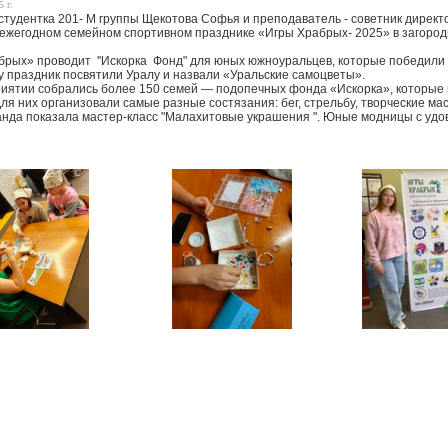
 г.
 студентка 201- М группы Щекотова Софья и преподаватель - советник дире
 ежегодном семейном спортивном празднике «Игры Храбрых- 2025» в загород
брых» проводит ''Искорка Фонд" для юных южноуральцев, которые победили 
ду праздник посвятили Уралу и назвали «Уральские самоцветы».
иятии собрались более 150 семей — подопечных фонда «Искорка», которые 
ля них организовали самые разные состязания: бег, стрельбу, творческие ма
нда показала мастер-класс "Малахитовые украшения ". Юные модницы с удово