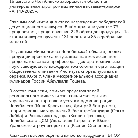
15 августа в Челябинске завершается областная
универсальная агропромышленная выставка-ярмарка
«АГРО-2025».
Главным событием дня стало награждение победителей
дегустационного конкурса. В нём приняли участие 73
предприятия, представившие 226 образцов продукции. По
итогам конкурса вручены 131 золотая и 85 серебряных
медалей.
По данным Минсельхоза Челябинской области, оценку
продукции проводила дегустационная комиссия под
председательством профессора, доктора технических
наук, заведующего кафедрой технологии и организации
общественного питания Института спорта, туризма и
сервиса ЮУрГУ, члена межрегиональной ассоциации
кулинаров России Абдулвали Тошева.
В состав комиссии, помимо представителей
регионального минсельхоза, вошли эксперты из
управления по торговле и услугам администрации
Челябинска (Инна Красильник, Дмитрий Лантратов),
территориальных управлений Роспотребнадзора (Ольга
Лабба) и Россельхознадзора (Ксения Грахова),
Челябинского ЦСМ (Анастасия Гаврина) и Южно-
Уральского агроуниверситета (Ксения Степанова).
Комиссия высоко оценила качество продукции ГБПОУ