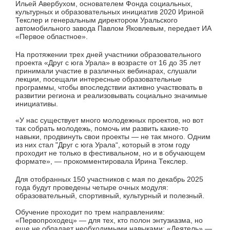
Ильей Авербухом, основателем Фонда социальных,
культурных и образовательных инициатив 2020 Ириной
Текслер и генеральным директором Уральского
автомобильного завода Павлом Яковлевым, передает ИА
«Первое областное».
На протяжении трех дней участники образовательного
проекта «Друг с юга Урала» в возрасте от 16 до 35 лет
принимали участие в различных вебинарах, слушали
лекции, посещали интересные образовательные
программы, чтобы впоследствии активно участвовать в
развитии региона и реализовывать социально значимые
инициативы.
«У нас существует много молодежных проектов, но вот
так собрать молодежь, помочь им развить какие-то
навыки, продвинуть свои проекты — не так много. Одним
из них стал "Друг с юга Урала“, который в этом году
проходит не только в фестивальном, но и в обучающем
формате», — прокомментировала Ирина Текслер.
Для отобранных 150 участников с мая по декабрь 2025
года будут проведены четыре очных модуля:
образовательный, спортивный, культурный и полезный.
Обучение проходит по трем направлениям:
«Первопроходец» — для тех, кто полон энтузиазма, но
еще не обладает необходимыми навыками; «Деятель» —