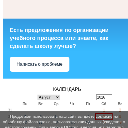
Есть предложения по организации
учебного процесса или знаете, как
сделать школу лучше?
Написать о проблеме
КАЛЕНДАРЬ
Пн
Вт
Ср
Чт
Пт
Сб
Вс
1
2
31
3
4
5
6
7
8
9
Продолжая использовать наш сайт, вы даете согласие на
32
обработку файлов cookie, пользовательских данных (сведения о
10
11
12
13
14
15
16
33
местоположении; тип и версия ОС; тип и версия Браузера; тип