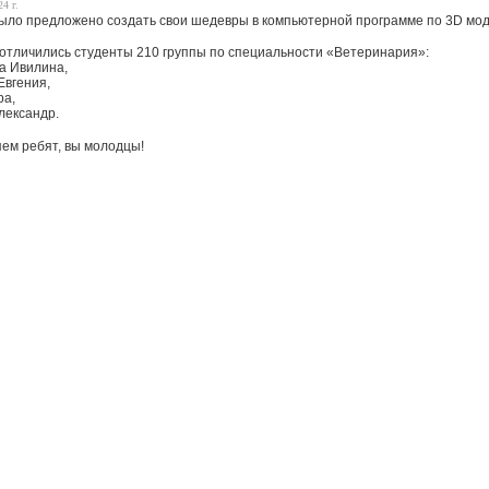
4 г.
ыло предложено создать свои шедевры в компьютерной программе по 3D мо
отличились студенты 210 группы по специальности «Ветеринария»:
а Ивилина,
Евгения,
ра,
лександр.
ем ребят, вы молодцы!