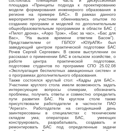
состоялась пленарная часть и дискуссионная
площадка «Принципы подхода к проектированию
модели формирования инженерного образования в
регионе на примере БАС». В рамках данного
мероприятия участники обменивались опытом по
созданию программ и моделей по дополнительным
общеобразовательным программам в области БАС (
«Пилот дрона», «Аэро Трэк», «Бас за час», «Бас для
Вас», "На вызов времени ответим Басом").
Представителем от ГБПОУ «ЮУрАПК» был
заведующий центром практической подготовки БАС
Рочев Сергей Сергеевич. В своем выступлении он
рассказал о применении БАС в сельском хозяйстве, о
работе центра практической подготовки,
подготовке студентов по программе СПО 25.02.08
«Эксплуатация беспилотных авиационных систем» и
о программах дополнительного образования.
Также состоялся круглый стол: «Кадры для БАС».
Участники круглого стола имели возможность задать
интересующие вопросы спикерам, обозначить
проблемы, получить ответы и совместно определить
пути развития БАС. На круглом столе также
присутствовали работодатели в частности ПАО
"Агрегат». Работодатели на сегодняшний день
заинтересованы в специалистах с техническим
складом ума; операторах БАС, умеющих
конструировать, разрабатывать, создавать и
ремонтировать БАС под определенные задачи