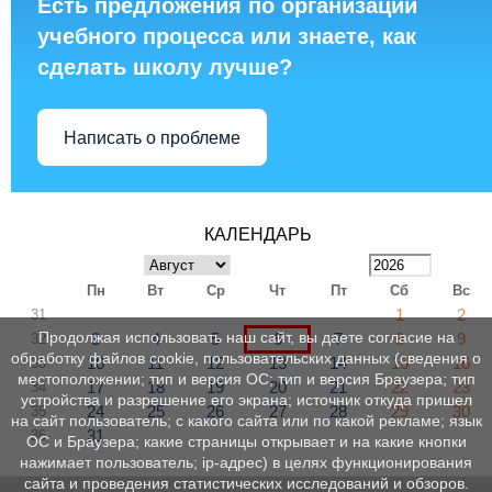
Есть предложения по организации
учебного процесса или знаете, как
сделать школу лучше?
Написать о проблеме
КАЛЕНДАРЬ
Пн
Вт
Ср
Чт
Пт
Сб
Вс
1
2
31
Продолжая использовать наш сайт, вы даете согласие на
3
4
5
6
7
8
9
32
обработку файлов cookie, пользовательских данных (сведения о
10
11
12
13
14
15
16
33
местоположении; тип и версия ОС; тип и версия Браузера; тип
17
18
19
20
21
22
23
34
устройства и разрешение его экрана; источник откуда пришел
24
25
26
27
28
29
30
35
на сайт пользователь; с какого сайта или по какой рекламе; язык
31
36
ОС и Браузера; какие страницы открывает и на какие кнопки
нажимает пользователь; ip-адрес) в целях функционирования
сайта и проведения статистических исследований и обзоров.