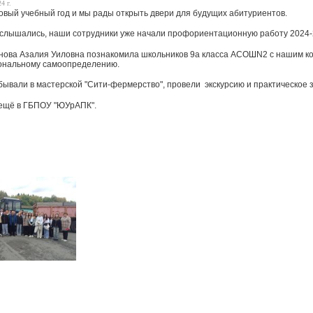
4 г.
овый учебный год и мы рады открыть двери для будущих абитуриентов.
ослышались, наши сотрудники уже начали профориентационную работу 2024-
ова Азалия Уиловна познакомила школьников 9а класса АСОШN2 с нашим ко
ональному самоопределению.
бывали в мастерской "Сити-фермерство", провели экскурсию и практическое з
ещё в ГБПОУ "ЮУрАПК".