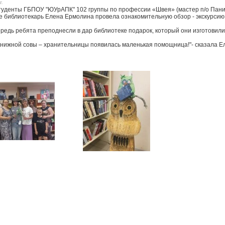
г.
туденты ГБПОУ "ЮУрАПК" 102 группы по профессии «Швея» (мастер п/о Панин
де библиотекарь Елена Ермолина провела ознакомительную обзор - экскурсию 
ередь ребята преподнесли в дар библиотеке подарок, который они изготовили
книжной совы – хранительницы появилась маленькая помощница!"- сказала Ел