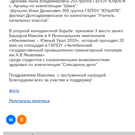
-Драчева Анна Владимировна 203 группа ГБПОУ ЮУрАПК
с. Аргаяш по компетенции "Швея";
-Шульгин Илья Денисович 305 группа ГБПОУ "ЮУрАПК"
филиал Долгодеревенское по компетенции "Учитель
начальных классов".
В упорной конкурентной борьбе призовое 3 место занял
Башаров Максим в Х Региональном чемпионате
«Абилимпикс – Южный Урал 2024», который проходил 20
мая на площадке в ГБПОУ «Челябинский
государственный промышленно-гуманитарный техникум
им.А.В.Яковлева»
среди студентов с ограниченными возможностями
здоровья по компетенции "Слесарное дело".
Поздравляем Максима с заслуженной наградой.
Благодарим всех за участие и поддержку!
фото
Результаты конкурса