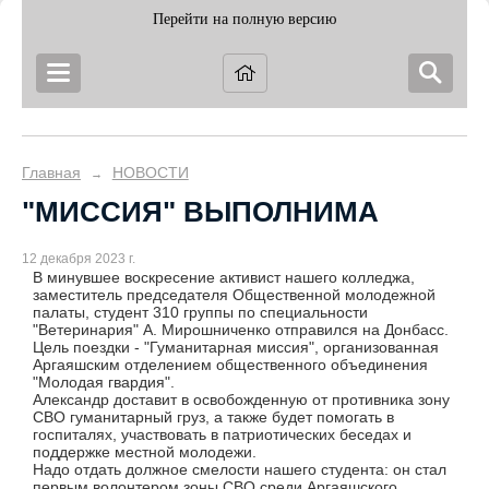
Перейти на полную версию
Главная
НОВОСТИ
→
"МИССИЯ" ВЫПОЛНИМА
12 декабря 2023 г.
В минувшее воскресение активист нашего колледжа,
заместитель председателя Общественной молодежной
палаты, студент 310 группы по специальности
"Ветеринария" А. Мирошниченко отправился на Донбасс.
Цель поездки - "Гуманитарная миссия", организованная
Аргаяшским отделением общественного объединения
"Молодая гвардия".
Александр доставит в освобожденную от противника зону
СВО гуманитарный груз, а также будет помогать в
госпиталях, участвовать в патриотических беседах и
поддержке местной молодежи.
Надо отдать должное смелости нашего студента: он стал
первым волонтером зоны СВО среди Аргаяшского