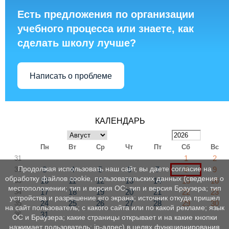
Есть предложения по организации
учебного процесса или знаете, как
сделать школу лучше?
Написать о проблеме
КАЛЕНДАРЬ
Пн
Вт
Ср
Чт
Пт
Сб
Вс
1
2
31
Продолжая использовать наш сайт, вы даете согласие на
3
4
5
6
7
8
9
32
обработку файлов cookie, пользовательских данных (сведения о
10
11
12
13
14
15
16
33
местоположении; тип и версия ОС; тип и версия Браузера; тип
17
18
19
20
21
22
23
34
устройства и разрешение его экрана; источник откуда пришел
24
25
26
27
28
29
30
35
на сайт пользователь; с какого сайта или по какой рекламе; язык
31
36
ОС и Браузера; какие страницы открывает и на какие кнопки
нажимает пользователь; ip-адрес) в целях функционирования