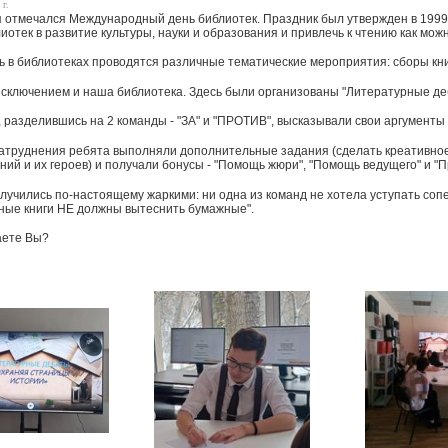
 г.
я отмечался Международный день библиотек. Праздник был утвержден в 1999
иотек в развитие культуры, науки и образования и привлечь к чтению как мо
ь в библиотеках проводятся различные тематические мероприятия: сборы книг
исключением и наша библиотека. Здесь были организованы "Литературные де
, разделившись на 2 команды - "ЗА" и "ПРОТИВ", высказывали свои аргумент
затруднения ребята выполняли дополнительные задания (сделать креативное
ий и их героев) и получали бонусы - "Помощь жюри", "Помощь ведущего" и "П
лучились по-настоящему жаркими: ни одна из команд не хотела уступать сопе
ные книги НЕ должны вытеснить бумажные".
таете Вы?