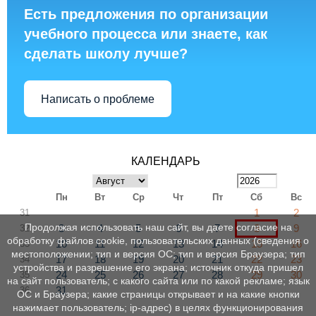
Есть предложения по организации
учебного процесса или знаете, как
сделать школу лучше?
Написать о проблеме
КАЛЕНДАРЬ
Пн
Вт
Ср
Чт
Пт
Сб
Вс
1
2
31
Продолжая использовать наш сайт, вы даете согласие на
3
4
5
6
7
8
9
32
обработку файлов cookie, пользовательских данных (сведения о
10
11
12
13
14
15
16
33
местоположении; тип и версия ОС; тип и версия Браузера; тип
17
18
19
20
21
22
23
34
устройства и разрешение его экрана; источник откуда пришел
24
25
26
27
28
29
30
35
на сайт пользователь; с какого сайта или по какой рекламе; язык
31
36
ОС и Браузера; какие страницы открывает и на какие кнопки
нажимает пользователь; ip-адрес) в целях функционирования