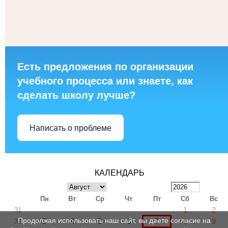
Есть предложения по организации
учебного процесса или знаете, как
сделать школу лучше?
Написать о проблеме
КАЛЕНДАРЬ
Пн
Вт
Ср
Чт
Пт
Сб
Вс
1
2
31
Продолжая использовать наш сайт, вы даете согласие на
3
4
5
6
7
8
9
32