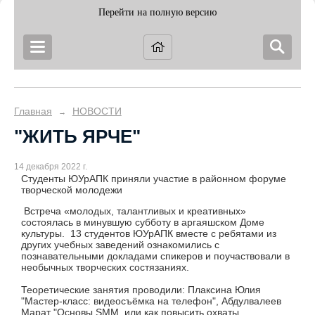
Перейти на полную версию
Главная
НОВОСТИ
→
"ЖИТЬ ЯРЧЕ"
14 декабря 2022 г.
Студенты ЮУрАПК приняли участие в районном форуме
творческой молодежи
Встреча «молодых, талантливых и креативных»
состоялась в минувшую субботу в аргаяшском Доме
культуры. 13 студентов ЮУрАПК вместе с ребятами из
других учебных заведений ознакомились с
познавательными докладами спикеров и поучаствовали в
необычных творческих состязаниях.
Теоретические занятия проводили: Плаксина Юлия
"Мастер-класс: видеосъёмка на телефон", Абдулвалеев
Марат "Основы SMM, или как повысить охваты