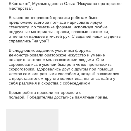
ВКонтакте", Мухаметдинова Ольга "Искусство ораторского
мастерства".
В качестве творческой практики ребятам было
предложено всего за полчаса нарисовать яркую
стенгазету по тематике форума, используя любые
подручные материалы - краски, влажные салфетки,
отпечатки пальцев и кистей рук. С задачей наши студенты
справились "на ура"!
В следующих заданиях участники форума
демонстрировали ораторское искусство и умение
находить контакт с малознакомыми людьми. Они
соревновались в умении быстро и четко произносить
скороговорки, здоровались друг с другом при помощи
жестов самыми разными способами, каждый знакомился
с представителем другого коллектива, пытаясь найти у
себя различия и сходства с собеседником.
Время ребята провели интересно и с
пользой. Победителям достались памятные призы.