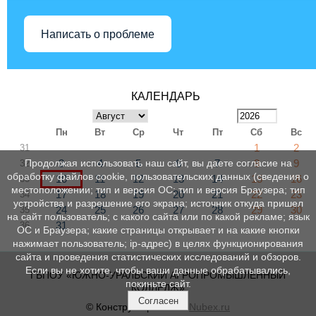
Написать о проблеме
КАЛЕНДАРЬ
Пн
Вт
Ср
Чт
Пт
Сб
Вс
1
2
31
3
4
5
6
7
8
9
Продолжая использовать наш сайт, вы даете согласие на
32
обработку файлов cookie, пользовательских данных (сведения о
10
11
12
13
14
15
16
33
местоположении; тип и версия ОС; тип и версия Браузера; тип
17
18
19
20
21
22
23
34
устройства и разрешение его экрана; источник откуда пришел
24
25
26
27
28
29
30
35
на сайт пользователь; с какого сайта или по какой рекламе; язык
31
36
ОС и Браузера; какие страницы открывает и на какие кнопки
нажимает пользователь; ip-адрес) в целях функционирования
сайта и проведения статистических исследований и обзоров.
Если вы не хотите, чтобы ваши данные обрабатывались,
ГБПОУ «ЮЖНО-УРАЛЬСКИЙ АГРОПРОМЫШЛЕННЫЙ
покиньте сайт.
КОЛЛЕДЖ»
Согласен
© Конструктор сайтов
Nubex.ru