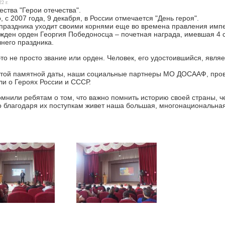
2 г.
ества "Герои отечества".
, с 2007 года, 9 декабря, в России отмечается "День героя".
праздника уходит своими корнями еще во времена правления импера
жден орден Георгия Победоносца – почетная награда, имевшая 4 с
него праздника.
это не просто звание или орден. Человек, его удостоившийся, явля
этой памятной даты, наши социальные партнеры МО ДОСААФ, прове
ли о Героях России и СССР.
мнили ребятам о том, что важно помнить историю своей страны, чес
 благодаря их поступкам живет наша большая, многонациональная