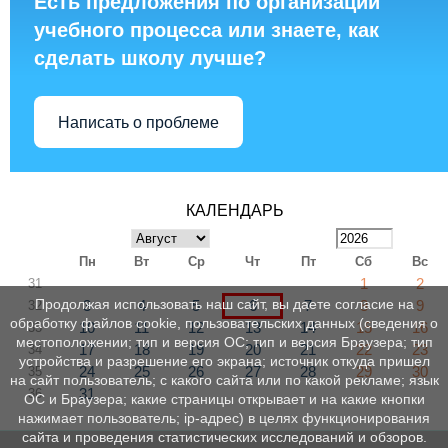
Есть предложения по организации
учебного процесса или знаете, как
сделать школу лучше?
Написать о проблеме
КАЛЕНДАРЬ
Пн
Вт
Ср
Чт
Пт
Сб
Вс
1
2
31
Продолжая использовать наш сайт, вы даете согласие на
3
4
5
6
7
8
9
32
обработку файлов cookie, пользовательских данных (сведения о
10
11
12
13
14
15
16
33
местоположении; тип и версия ОС; тип и версия Браузера; тип
17
18
19
20
21
22
23
34
устройства и разрешение его экрана; источник откуда пришел
24
25
26
27
28
29
30
35
на сайт пользователь; с какого сайта или по какой рекламе; язык
31
36
ОС и Браузера; какие страницы открывает и на какие кнопки
нажимает пользователь; ip-адрес) в целях функционирования
сайта и проведения статистических исследований и обзоров.