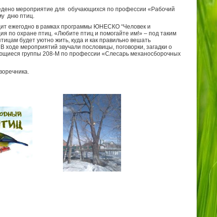
едено мероприятие для обучающихся по профессии «Рабочий
у дню птиц.
дит ежегодно в рамках программы ЮНЕСКО “Человек и
я по охране птиц. «Любите птиц и помогайте им!» – под таким
тицам будет уютно жить, куда и как правильно вешать
 В ходе мероприятий звучали пословицы, поговорки, загадки о
чающиеся группы 208-М по профессии «Слесарь механосборочных
воречника.