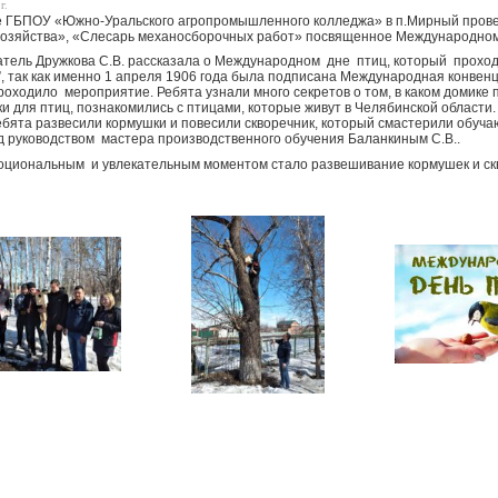
г.
 ГБПОУ «Южно-Уральского агропромышленного колледжа» в п.Мирный пров
хозяйства», «Слесарь механосборочных работ» посвященное Международном
тель Дружкова С.В. рассказала о Международном дне птиц, который прохо
, так как именно 1 апреля 1906 года была подписана Международная конвенци
роходило мероприятие. Ребята узнали много секретов о том, в каком домике п
и для птиц, познакомились с птицами, которые живут в Челябинской области.
ебята развесили кормушки и повесили скворечник, который смастерили обу
д руководством мастера производственного обучения Баланкиным С.В..
циональным и увлекательным моментом стало развешивание кормушек и ск