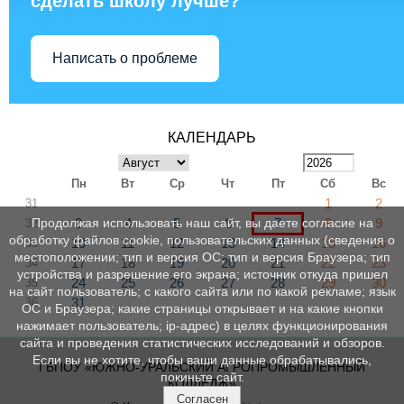
сделать школу лучше?
Написать о проблеме
КАЛЕНДАРЬ
Пн
Вт
Ср
Чт
Пт
Сб
Вс
1
2
31
3
4
5
6
7
8
9
Продолжая использовать наш сайт, вы даете согласие на
32
обработку файлов cookie, пользовательских данных (сведения о
10
11
12
13
14
15
16
33
местоположении; тип и версия ОС; тип и версия Браузера; тип
17
18
19
20
21
22
23
34
устройства и разрешение его экрана; источник откуда пришел
24
25
26
27
28
29
30
35
на сайт пользователь; с какого сайта или по какой рекламе; язык
31
36
ОС и Браузера; какие страницы открывает и на какие кнопки
нажимает пользователь; ip-адрес) в целях функционирования
сайта и проведения статистических исследований и обзоров.
Если вы не хотите, чтобы ваши данные обрабатывались,
ГБПОУ «ЮЖНО-УРАЛЬСКИЙ АГРОПРОМЫШЛЕННЫЙ
покиньте сайт.
КОЛЛЕДЖ»
Согласен