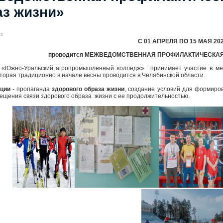
аз жизни»
г.
С 01 АПРЕЛЯ ПО 15 МАЯ 202
проводится МЕЖВЕДОМСТВЕННАЯ ПРОФИЛАКТИЧЕСКАЯ А
жно-Уральский агропромышленный колледж» принимает участие в межв
оторая традиционно в начале весны проводится в Челябинской области.
ции
- пропаганда
здорового
образа
жизни
, создание условий для формир
вещения связи здорового образа жизни с ее продолжительностью.