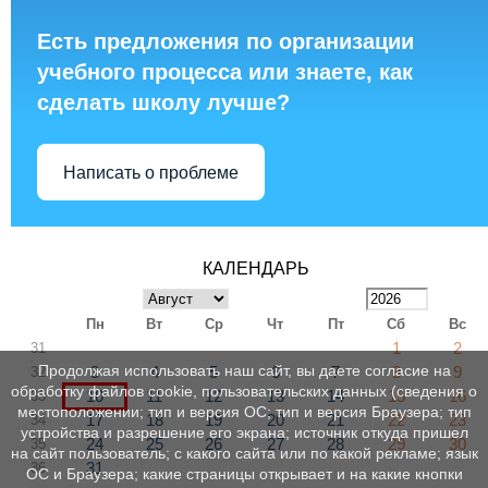
Есть предложения по организации
учебного процесса или знаете, как
сделать школу лучше?
Написать о проблеме
КАЛЕНДАРЬ
Пн
Вт
Ср
Чт
Пт
Сб
Вс
1
2
31
Продолжая использовать наш сайт, вы даете согласие на
3
4
5
6
7
8
9
32
обработку файлов cookie, пользовательских данных (сведения о
10
11
12
13
14
15
16
33
местоположении; тип и версия ОС; тип и версия Браузера; тип
17
18
19
20
21
22
23
34
устройства и разрешение его экрана; источник откуда пришел
24
25
26
27
28
29
30
35
на сайт пользователь; с какого сайта или по какой рекламе; язык
31
36
ОС и Браузера; какие страницы открывает и на какие кнопки