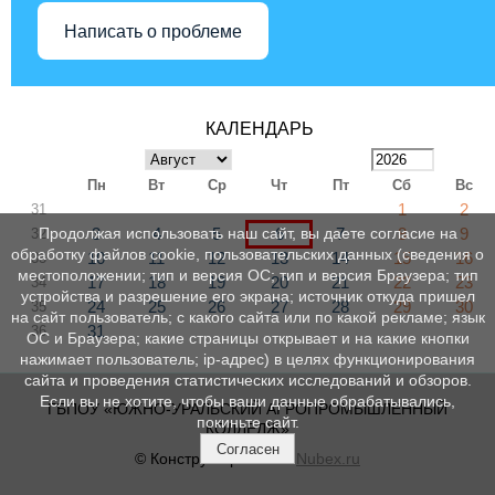
Написать о проблеме
КАЛЕНДАРЬ
Пн
Вт
Ср
Чт
Пт
Сб
Вс
1
2
31
3
4
5
6
7
8
9
Продолжая использовать наш сайт, вы даете согласие на
32
обработку файлов cookie, пользовательских данных (сведения о
10
11
12
13
14
15
16
33
местоположении; тип и версия ОС; тип и версия Браузера; тип
17
18
19
20
21
22
23
34
устройства и разрешение его экрана; источник откуда пришел
24
25
26
27
28
29
30
35
на сайт пользователь; с какого сайта или по какой рекламе; язык
31
36
ОС и Браузера; какие страницы открывает и на какие кнопки
нажимает пользователь; ip-адрес) в целях функционирования
сайта и проведения статистических исследований и обзоров.
Если вы не хотите, чтобы ваши данные обрабатывались,
ГБПОУ «ЮЖНО-УРАЛЬСКИЙ АГРОПРОМЫШЛЕННЫЙ
покиньте сайт.
КОЛЛЕДЖ»
Согласен
© Конструктор сайтов
Nubex.ru