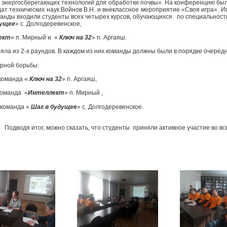
 энергосберегающих технологий для обработки почвы». На конференцию был
идат технических наук Войнов В.Н. и внеклассное мероприятие «Своя игра». И
манды входили студенты всех четырех курсов, обучающихся по специальности
дущее
» с. Долгодеревенское,
ект
» п. Мирный и «
Ключ на 32
» п. Аргаяш.
ояла из 2-х раундов. В каждом из них команды должны были в порядке очеред
орной борьбы:
команда «
Ключ на 32
» п. Аргаяш,
команда «
Интеллект
» п. Мирный ,
 команда «
Шаг в будущее
» с. Долгодеревенское
.
Подводя итог, можно сказать, что студенты приняли активное участие во в