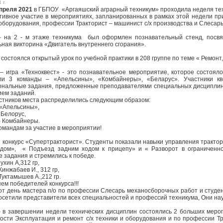
 г.
апреля 2021
в ГБПОУ «Аргаяшский аграрный техникум» проходила неделя тех
участие в мероприятиях, запланированных в рамках этой недели прини
 оборудования, профессии Тракторист – машинист с/х производства и Слесар
– на 2 - м этаже техникума был оформлен познавательный стенд, посвя
ьная викторина «Двигатель внутреннего сгорания».
- состоялся открытый урок по учебной практики в 208 группе по теме « Ремон
– игра «Техноквест» - это познавательное мероприятие, которое состоял
али 3 команды – «Апельсины», «Комбайнеры», «Беларус». Участники кв
нальные задания, предложенные преподавателями специальных дисциплин 
ем заданий.
стников места распределились следующим образом:
 «Апельсины»,
 Белорус,
– Комбайнеры.
омандам за участие в мероприятии!
- конкурс «Супертракторист». Студенты показали навыки управления тракто
дом», « Подъезд задним ходом к прицепу» и « Разворот в ограниченно
е задания и стремились к победе.
хин А,312 гр,
Кинжабаев И., 312 гр,
уктамышев А.,212 гр.
ем победителей конкурса!!!
тот день мастера п/о по профессии Слесарь механосборочных работ и студ
осетили представители всех специальностей и профессий техникума, Они на
– в завершении недели технических дисциплин состоялись 2 больших меро
ости Эксплуатация и ремонт с/х техники и оборудования и по профессии Т