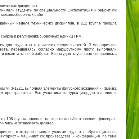
нических дисциплин.
мали студенты по специальности Эксплуатация и ремонт с/х
ь механосборочных работ.
щённый неделе технических дисциплин, в 212 группе прошла
т, сборка и регулировка сборочных единиц ГРМ.
ось для студентов технических специальностей. В мероприятии
еста, передвигаясь согласно маршрутному листу, выполняли
и воспитательной работы. Все студенты успешно справились с
ром МТЗ-1221, выполняя элементы фигурного вождения - «Змейка
м пространстве». Все участники конкурса усердно выполняли
енты 108 группы провели мастер-класс «Изготовление флюгера»,
учились изготавливать флюгер.
приятия, в которых приняли участие
студенты, обучающихся по
ракторист – машинист с/х производства - конференция по теме