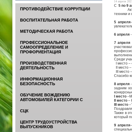
14 апреля 2021
С
5 по 9 
ПРОТИВОДЕЙСТВИЕ КОРРУПЦИИ
Активное 
техники и
ВОСПИТАТЕЛЬНАЯ РАБОТА
5 апреля
увлекател
МЕТОДИЧЕСКАЯ РАБОТА
6 апреля
ПРОФЕССИОНАЛЬНОЕ
7 апреля
участвов
САМООПРЕДЕЛЕНИЕ И
профессио
ПРОФОРИЕНТАЦИЯ
выполнени
Среди уча
ПРОИЗВОДСТВЕННАЯ
I
место –
II
место –
ДЕЯТЕЛЬНОСТЬ
III
место 
Спасибо к
ИНФОРМАЦИОННАЯ
БЕЗОПАСНОСТЬ
8 апреля
задним хо
конкурсны
ОБУЧЕНИЕ ВОЖДЕНИЮ
I
место
–Му
АВТОМОБИЛЕЙ КАТЕГОРИИ С
II
место
– 
III
место
–Т
Поздравля
СЦК
Также в э
который п
ЦЕНТР ТРУДОУСТРОЙСТВА
9 апреля
ВЫПУСКНИКОВ
специальн