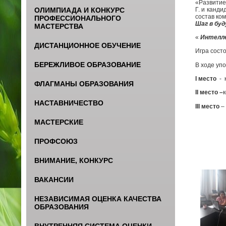
«Развитие
Г. и канд
ОЛИМПИАДА И КОНКУРС
состав ко
ПРОФЕССИОНАЛЬНОГО
Шаг в бу
МАСТЕРСТВА
«
Интелл
ДИСТАНЦИОННОЕ ОБУЧЕНИЕ
Игра сост
БЕРЕЖЛИВОЕ ОБРАЗОВАНИЕ
В ходе уп
I
место
- 
ФЛАГМАНЫ ОБРАЗОВАНИЯ
II
место –
НАСТАВНИЧЕСТВО
III
место
–
МАСТЕРСКИЕ
ПРОФСОЮЗ
ВНИМАНИЕ, КОНКУРС
ВАКАНСИИ
НЕЗАВИСИМАЯ ОЦЕНКА КАЧЕСТВА
ОБРАЗОВАНИЯ
ВНУТРЕННЯЯ СИСТЕМА ОЦЕНКИ