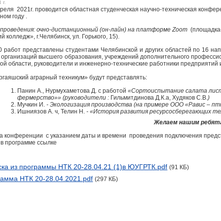
 г.
преля 2021г. проводится областная студенческая научно-техническая конфер
21 учебном году .
проведения: очно-дистанционный (он-лайн) на платформе
Zoom
(площадка
й колледж», г.Челябинск, ул. Горького, 15).
 работ представлены студентами Челябинской и других областей по 16 на
 организаций высшего образования, учреждений дополнительного професси
ой области, руководители и инженерно-технические работники предприятий 
гаяшский аграрный техникум» будут представлять:
Панин А., Нурмухаметова Д. с работой
«Сортоиспытание салата лист
фермерство»» (руководители :
Гильмитдинова Д.К.а, Худяков С.В.
)
Мучкин И.
- Экологизация производства (на примере ООО «Равис – п
Ишниязов А. ч, Телин Н.
- «История развития ресурсосберегающих те
Желаем нашим ребят
 конференции с указанием даты и времени проведения подключения предст
 в программе ссылке
ка из программы НТК 20-28.04.21 (1)в ЮУГРТК.pdf
(91 КБ)
амма НТК 20-28.04.2021.pdf
(297 КБ)