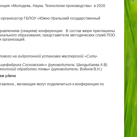
енция «Молодежь. Наука. Технологии производства» в 2020
-организатор ГБПОУ «Южно-Уральский государственный
правлениям (секциям) конференции. В состав жюри приглашены
онального образования, представители методических служб ПОО
и организаций.
ового на гидропонной установке мастерской «Сити-
тицефабрика Сосновская»»
(руководитель:
Шилдыбаева А.В)
хнологий обработки почвы»
(руководитель:
Войнов В.Н.)
ам удачи
авлена , желающие могут подключиться к конференции по