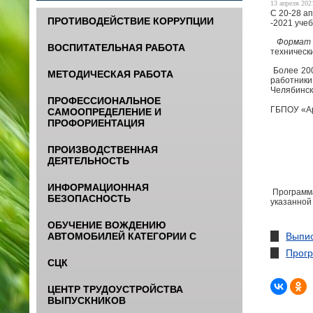
13 апреля 2021
С 20-28 а
ПРОТИВОДЕЙСТВИЕ КОРРУПЦИИ
-20
Формат 
ВОСПИТАТЕЛЬНАЯ РАБОТА
технически
Более 200
МЕТОДИЧЕСКАЯ РАБОТА
работники
Челябинск
ПРОФЕССИОНАЛЬНОЕ
ГБПОУ «Ар
САМООПРЕДЕЛЕНИЕ И
ПРОФОРИЕНТАЦИЯ
ПРОИЗВОДСТВЕННАЯ
ДЕЯТЕЛЬНОСТЬ
ИНФОРМАЦИОННАЯ
Программа
БЕЗОПАСНОСТЬ
указанной
ОБУЧЕНИЕ ВОЖДЕНИЮ
Выпис
АВТОМОБИЛЕЙ КАТЕГОРИИ С
Прогр
СЦК
ЦЕНТР ТРУДОУСТРОЙСТВА
ВЫПУСКНИКОВ