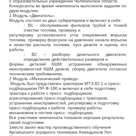
5 образовательных учреждений Челябинской области.
Конкурсанты во время чемпионата
выполняли задания по
двум модулям:
1 Модуль «Двигатель».
Модуль состоял из двух субкритериев и включал в себя:
- В1 - обслуживание фильтров грубой и тонкой
очистки топлива, проверку и
регулировку установочного угла опережения впрыска
топлива, проверку форсунок на давление начала впрыска
и качество распыла топлива, пуск дизеля и оценку его
работы.
- В2 – разборку дизельного двигателя,
определение действительных размеров и
формы деталей КШМ, устранение обнаруженных
неисправностей КШМ дизеля, сборку двигателя согласно
техническим требованиям.
2
Модуль «Механический привод».
Модуль был представлен трактором МТЗ-82.1 и пресс-
подборщиком ПР-Ф-180 и включал в себя подготовку
трактора к работе с пресс- подборщиком,
агрегатирование пресс-подборщика с трактором,
устранение неисправностей, регулировку и подготовку
пресс-подборщика к работе, проверку работы
механизмов и систем пресс- подборщика.
Все участники чемпионата показали хорошие результаты
своей подготовки.
1место занял мастер производственного обучения
Аргаяшского аграрного техникума Ахмедьянов Уел