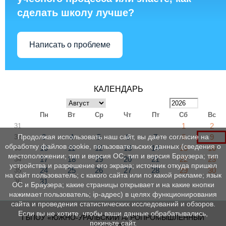
сделать школу лучше?
Написать о проблеме
КАЛЕНДАРЬ
Пн
Вт
Ср
Чт
Пт
Сб
Вс
1
2
31
3
4
5
6
7
8
9
Продолжая использовать наш сайт, вы даете согласие на
32
обработку файлов cookie, пользовательских данных (сведения о
10
11
12
13
14
15
16
33
местоположении; тип и версия ОС; тип и версия Браузера; тип
17
18
19
20
21
22
23
34
устройства и разрешение его экрана; источник откуда пришел
24
25
26
27
28
29
30
35
на сайт пользователь; с какого сайта или по какой рекламе; язык
31
36
ОС и Браузера; какие страницы открывает и на какие кнопки
нажимает пользователь; ip-адрес) в целях функционирования
сайта и проведения статистических исследований и обзоров.
Если вы не хотите, чтобы ваши данные обрабатывались,
ГБПОУ «ЮЖНО-УРАЛЬСКИЙ АГРОПРОМЫШЛЕННЫЙ
покиньте сайт.