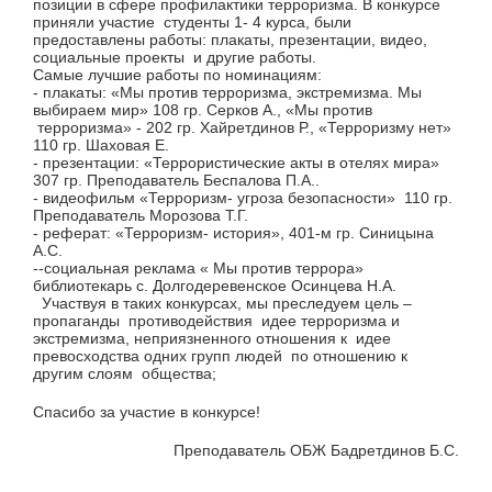
позиции в сфере профилактики терроризма. В конкурсе
приняли участие студенты 1- 4 курса, были
предоставлены работы: плакаты, презентации, видео,
социальные проекты и другие работы.
Самые лучшие работы по номинациям:
- плакаты: «Мы против терроризма, экстремизма. Мы
выбираем мир» 108 гр. Серков А., «Мы против
терроризма» - 202 гр. Хайретдинов Р., «Терроризму нет»
110 гр. Шаховая Е.
- презентации: «Террористические акты в отелях мира»
307 гр. Преподаватель Беспалова П.А..
- видеофильм «Терроризм- угроза безопасности» 110 гр.
Преподаватель Морозова Т.Г.
- реферат: «Терроризм- история», 401-м гр. Синицына
А.С.
--социальная реклама « Мы против террора»
библиотекарь с. Долгодеревенское Осинцева Н.А.
Участвуя в таких конкурсах, мы преследуем цель –
пропаганды противодействия идее терроризма и
экстремизма, неприязненного отношения к идее
превосходства одних групп людей по отношению к
другим слоям общества;
Спасибо за участие в конкурсе!
Преподаватель ОБЖ Бадретдинов Б.С.