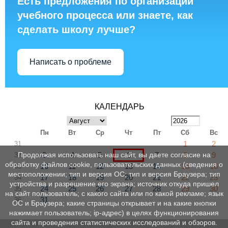
Есть предложения по организации
учебного процесса или знаете, как
сделать школу лучше?
Написать о проблеме
КАЛЕНДАРЬ
Пн
Вт
Ср
Чт
Пт
Сб
Вс
1
2
31
3
4
5
6
7
8
9
Продолжая использовать наш сайт, вы даете согласие на
32
обработку файлов cookie, пользовательских данных (сведения о
10
11
12
13
14
15
16
33
местоположении; тип и версия ОС; тип и версия Браузера; тип
17
18
19
20
21
22
23
34
устройства и разрешение его экрана; источник откуда пришел
24
25
26
27
28
29
30
35
на сайт пользователь; с какого сайта или по какой рекламе; язык
31
36
ОС и Браузера; какие страницы открывает и на какие кнопки
нажимает пользователь; ip-адрес) в целях функционирования
сайта и проведения статистических исследований и обзоров.