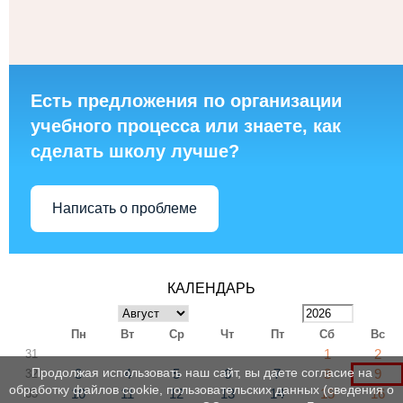
Есть предложения по организации
учебного процесса или знаете, как
сделать школу лучше?
Написать о проблеме
КАЛЕНДАРЬ
Пн
Вт
Ср
Чт
Пт
Сб
Вс
1
2
31
Продолжая использовать наш сайт, вы даете согласие на
3
4
5
6
7
8
9
32
обработку файлов cookie, пользовательских данных (сведения о
10
11
12
13
14
15
16
33