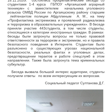
18.11.2020г. состоялись профилактические беседы со
студентами 1-4 курса ГБПОУ «Аргаяшский аграрный
техникум» с заместителем начальника уголовного
розыска ОМВД России по Аргаяшскому району старшим
лейтенантом полиции Абдуллиным А. М., на тему
«Профилактика экстремизма и проявлений радикализма
и терроризма в образовательных учреждениях». В беседе
приняли участие 443студента, в том числе студенты,
относящиеся к категории иностранных граждан. В рамках
беседы были затронуты вопросы не только правовой
ответственности за терроризм и экстремизм, но и правила
безопасного поведения в Интернете. Студентам было
разъяснено о существующих угрозах национальной
безопасности, реальных фактах и уголовных делах,
предотвращении терактов и работе спецслужб в этом
направлении. Также была затронута тема криминальных
субкультур.
Беседа вызвала большой интерес аудитории, студенты
получили ответы по всем интересующим их вопросам.
Социальный педагог Султанова Д.Г.