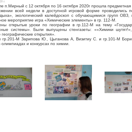
20 г.
е п.Мирный с 12 октября по 16 октября 2020г прошла предметная
яжении всей недели в доступной игровой форме проводились п
дыха», экологический калейдоскоп с обучающимися групп ОВЗ, 
ное мероприятие игра «Химические элементы» в гр. 112-М.
ны открытые уроки по географии в гр.112-М на тему «Госуда
сные системы».
Б
ыли выпущены стенгазеты: ««Химики шутят!»,
 географические открытия».
 гр.201-М Зарипова Ю., Цыганова А, Визитиу С. и гр.101-М Бо
в олимпиадах и конкурсах по химии.