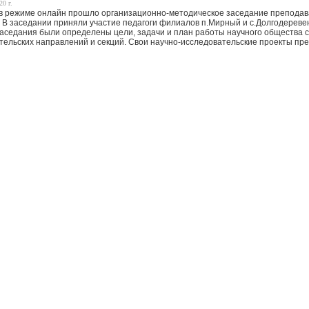
20 г.
 в режиме онлайн прошло организационно-методическое заседание преподав
. В заседании приняли участие педагоги филиалов п.Мирный и с.Долгодереве
заседания были определены цели, задачи и план работы научного общества с
тельских направлений и секций. Свои научно-исследовательские проекты пред