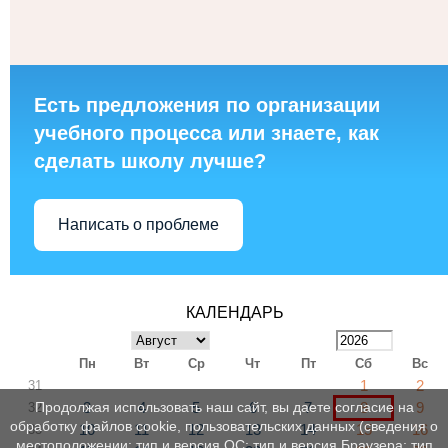
Есть предложения по организации
учебного процесса или знаете, как
сделать школу лучше?
Написать о проблеме
КАЛЕНДАРЬ
Пн
Вт
Ср
Чт
Пт
Сб
Вс
1
2
31
3
4
5
6
7
8
9
Продолжая использовать наш сайт, вы даете согласие на
32
обработку файлов cookie, пользовательских данных (сведения о
10
11
12
13
14
15
16
33
местоположении; тип и версия ОС; тип и версия Браузера; тип