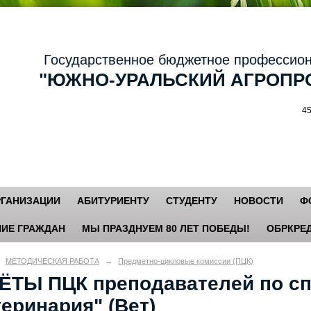
осударственное бюджетное профессиональ
ЮЖНО-УРАЛЬСКИЙ АГРОПРО
456881,
РГАНИЗАЦИИ
АБИТУРИЕНТУ
СТУДЕНТУ
НОВОСТИ
Ф
ИЕ ГРАЖДАН
МЫ ПРАЗДНУЕМ 80 ЛЕТ ПОБЕДЫ!
ОБРКРЕД
МЕТОДИЧЕСКАЯ РАБОТА
→
Предметно-цикловые комиссии (ПЦК)
ЁТЫ ПЦК преподавателей по с
еринария" (Вет)